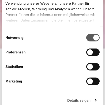
Verwendung unserer Website an unsere Partner für
soziale Medien, Werbung und Analysen weiter. Unsere
Partner führen diese Informationen möglicherweise mit
weiteren Daten zusammen, die Sie ihnen bereitgestellt
haben oder die sie im Rahmen Ihrer Nutzung der Dienste
gesammelt haben.
Einwilligungsauswahl
Notwendig
Datenschutzerklärung
Impressum
Präferenzen
NATURKOSMETIK
Team Dr. Joseph
Statistiken
Die Produkte von TEAM DR JOSEPH verbinden
Marketing
Hightech Natural Cosmetics mit sorgfältig
ausgewählten Inhaltsstoffen für
Gesicht und
Körper
– für Pflege, die die Haut unterstützt,
Details zeigen
stärkt und ihre natürliche Balance respektiert.