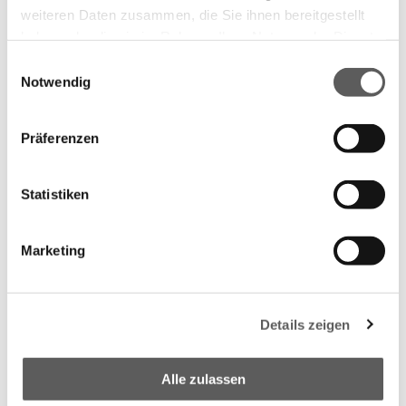
weiteren Daten zusammen, die Sie ihnen bereitgestellt
haben oder die sie im Rahmen Ihrer Nutzung der Dienste
Nachricht
gesammelt haben.
Einwilligungsauswahl
Notwendig
Datenschutzerklärung
Impressum
Präferenzen
Datenschutz:
Statistiken
Ich habe die
Datenschutzerklärung
zur
Kenntnis genommen, die
AGB
gelesen und bin
damit einverstanden.
Marketing
Details zeigen
Alle zulassen