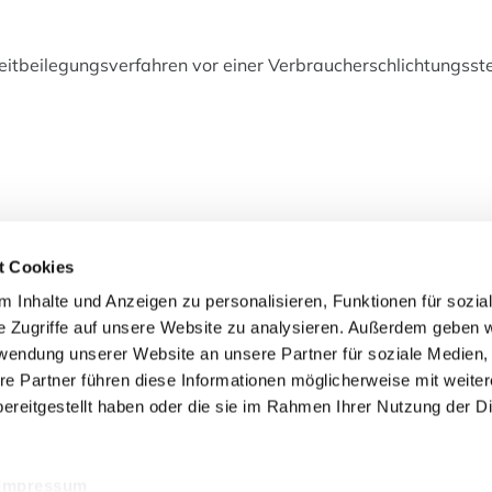
treitbeilegungsverfahren vor einer Verbraucherschlichtungsst
t Cookies
 Inhalte und Anzeigen zu personalisieren, Funktionen für sozia
 Doris Wilfinger
Öffnungszeiten
e Zugriffe auf unsere Website zu analysieren. Außerdem geben w
Mo - Do
9:30
-
18:30
e.U.
rwendung unserer Website an unsere Partner für soziale Medien
tz 7
Fr - So
Geschlossen
re Partner führen diese Informationen möglicherweise mit weite
z
ereitgestellt haben oder die sie im Rahmen Ihrer Nutzung der D
890213
hspa.at
Impressum