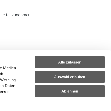
elle teilzunehmen.
Alle zulassen
le Medien
Quicklinks
ir
Auswahl erlauben
Gesichtsbehandlung
, Werbung
GREEN PEEL
ren Daten
GUA SHA-LIFTING
Ablehnen
ienste
Haarentfernung
Maniküre & Pediküre
Körperbehandlung