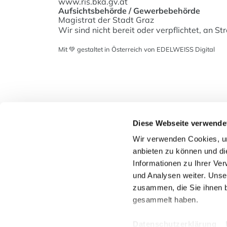
www.ris.bka.gv.at
Aufsichtsbehörde / Gewerbebehörde
Magistrat der Stadt Graz
Wir sind nicht bereit oder verpflichtet, an S
Mit 💚 gestaltet in Österreich von EDELWEISS Digital
Diese Webseite verwende
Wir verwenden Cookies, um
Mag. (FH)
anbieten zu können und di
freshspa 
Informationen zu Ihrer Ve
Tummelpla
und Analysen weiter. Unse
8010 Gra
zusammen, die Sie ihnen b
+43 316 
gesammelt haben.
graz@fres
Datenschutzerklärung